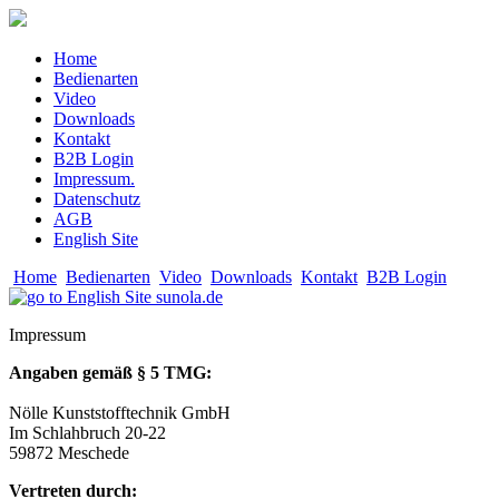
Home
Bedienarten
Video
Downloads
Kontakt
B2B Login
Impressum.
Datenschutz
AGB
English Site
Home
Bedienarten
Video
Downloads
Kontakt
B2B Login
Impressum
Angaben gemäß § 5 TMG:
Nölle Kunststofftechnik GmbH
Im Schlahbruch 20-22
59872 Meschede
Vertreten durch: